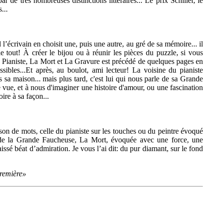
r de très nombreuses distinctions littéraires... Le prix Schiller, le
...
 l’écrivain en choisit une, puis une autre, au gré de sa mémoire... il
e tout! À créer le bijou ou à réunir les pièces du puzzle, si vous
Le Pianiste, La Mort et La Gravure est précédé de quelques pages en
ibles...Et après, au boulot, ami lecteur! La voisine du pianiste
s sa maison... mais plus tard, c'est lui qui nous parle de sa Grande
 vue, et à nous d'imaginer une histoire d'amour, ou une fascination
oire à sa façon...
ison de mots, celle du pianiste sur les touches ou du peintre évoqué
, de la Grande Faucheuse, La Mort, évoquée avec une force, une
aissé béat d’admiration. Je vous l’ai dit: du pur diamant, sur le fond
remière»