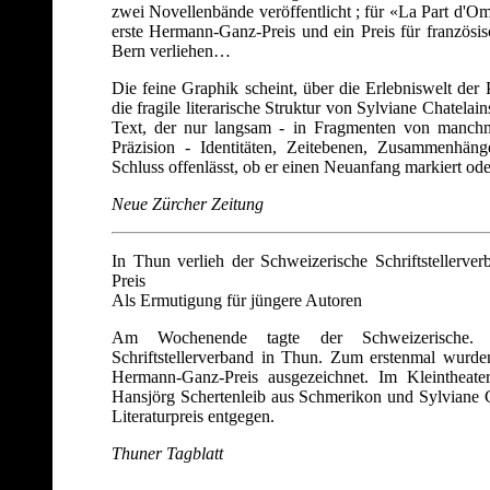
zwei Novellenbände veröffentlicht ; für «La Part d'O
erste Hermann-Ganz-Preis und ein Preis für französis
Bern verliehen…
Die feine Graphik scheint, über die Erlebnis­welt der 
die fragile literarische Struktur von Sylviane Chatela
Text, der nur langsam - in Fragmenten von manchma
Präzision - Identitäten, Zeitebenen, Zusammenhäng
Schluss offenlässt, ob er einen Neuanfang markiert od
Neue Zürcher Zeitung
In Thun verlieh der Schweizerische Schriftstellerv
Preis
Als Ermutigung für jüngere Autoren
Am Wochenende tagte der Schweizerische. Sch
Schriftstellerverband in Thun. Zum erstenmal wurd
Hermann-Ganz-Preis ausgezeichnet. Im Kleintheat
Hansjörg Schertenleib aus Schmerikon und Sylviane C
Literaturpreis entgegen.
Thuner Tagblatt