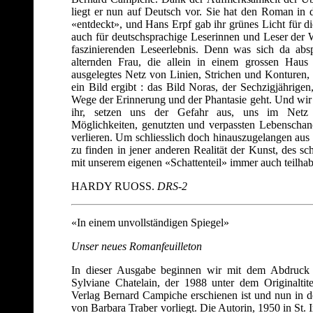
liegt er nun auf Deutsch vor. Sie hat den Roman in 
«entdeckt», und Hans Erpf gab ihr grünes Licht für d
auch für deutschsprachige Leserinnen und Leser der 
faszinierenden Leseerlebnis. Denn was sich da absp
alternden Frau, die allein in einem grossen Haus le
ausgelegtes Netz von Linien, Strichen und Konturen, 
ein Bild ergibt : das Bild Noras, der Sechzigjährigen
Wege der Erinnerung und der Phantasie geht. Und wir 
ihr, setzen uns der Gefahr aus, uns im Net
Möglichkeiten, genutzten und verpassten Lebenscha
verlieren. Um schliesslich doch hinauszugelangen a
zu finden in jener anderen Realität der Kunst, des s
mit unserem eigenen «Schattenteil» immer auch teilha
HARDY RUOSS.
DRS-2
«In einem unvollständigen Spiegel»
Unser neues Romanfeuilleton
In dieser Ausgabe beginnen wir mit dem Abdruck 
Sylviane Chatelain, der 1988 unter dem Originalti
Verlag Bernard Campiche erschienen ist und nun in 
von Barbara Traber vorliegt. Die Autorin, 1950 in St