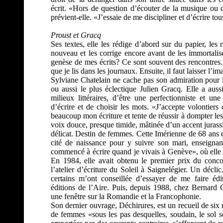
écrit. «Hors de question d’écouter de la musique ou d
prévient-elle. «J’essaie de me discipliner et d’écrire tou
Proust et Gracq
Ses textes, elle les rédige d’abord sur du papier, les rel
nouveau et les corrige encore avant de les immortalis
genèse de mes écrits? Ce sont souvent des rencontres. 
que je lis dans les journaux. Ensuite, il faut laisser l’ima
Sylviane Chatelain ne cache pas son admiration pour l
ou aussi le plus éclectique Julien Gracq. Elle a aussi
milieux littéraires, d’être une perfectionniste et u
d’écrire et de choisir les mots. «J’accepte volontiers c
beaucoup mon écriture et tente de réussir à dompter les
voix douce, presque timide, mâtinée d’un accent jurass
délicat. Destin de femmes. Cette Imérienne de 68 ans e
cité de naissance pour y suivre son mari, enseignan
commencé à écrire quand je vivais à Genève», où elle ét
En 1984, elle avait obtenu le premier prix du concou
l’atelier d’écriture du Soleil à Saignelégier. Un décl
certains m’ont conseillée d’essayer de me faire éd
éditions de l’Aire. Puis, depuis 1988, chez Bernard 
une fenêtre sur la Romandie et la Francophonie.
Son dernier ouvrage, Déchirures, est un recueil de six n
de femmes «sous les pas desquelles, soudain, le sol se