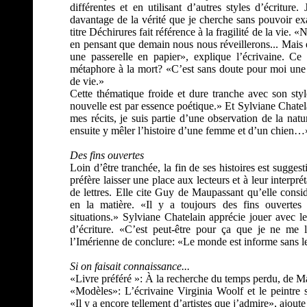
différentes et en utilisant d’autres styles d’écriture
davantage de la vérité que je cherche sans pouvoir ex
titre Déchirures fait référence à la fragilité de la vie. 
en pensant que demain nous nous réveillerons... Mais e
une passerelle en papier», explique l’écrivaine. Ce 
métaphore à la mort? «C’est sans doute pour moi une 
de vie.»
Cette thématique froide et dure tranche avec son styl
nouvelle est par essence poétique.» Et Sylviane Chatel
mes récits, je suis partie d’une observation de la nat
ensuite y mêler l’histoire d’une femme et d’un chien…
Des fins ouvertes
Loin d’être tranchée, la fin de ses histoires est suggest
préfère laisser une place aux lecteurs et à leur interpr
de lettres. Elle cite Guy de Maupassant qu’elle cons
en la matière. «Il y a toujours des fins ouvertes
situations.» Sylviane Chatelain apprécie jouer avec le
d’écriture. «C’est peut-être pour ça que je ne me l
l’Imérienne de conclure: «Le monde est informe sans le
Si on faisait connaissance...
«Livre préféré »: À la recherche du temps perdu, de Ma
«Modèles»: L’écrivaine Virginia Woolf et le peintre
«Il y a encore tellement d’artistes que j’admire», ajout