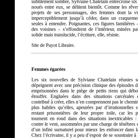
subtilement sombre, Sylviane Chatelain entrecroise six réc
noués entre eux, se délitent bientôt. Comme les rêves 
projets de ses personnages, des femmes dont la vie
imperceptiblement jusqu’à céder, dans un craquement
seules à entendre. Poignantes, ces figures familières
des voisines – s’effondrent de l’intérieur, minées p
solide mais translucide, l’écriture, elle, résiste.
Site de Payot Libraire.
Femmes égarées
Les six nouvelles de Sylviane Chatelain réunies so
dépeignent avec une précision clinique des épisodes 
emprisonnées dans le piège de petits riens qui débor
étouffer. Engluées dans des situations carcérales 
contribué à créer, elles n’en comprennent pas le chem
plus habiles qu’elles, apeurées par d’irrationnelles s
restant prisonnières de leur propre toile, car les
tournent en rond dans des situations inextricables 
contre le vent, assommées par une charge de ténèbres
d’un infini surnaturel pour mieux les enfoncer dans la
Chez l’écrivaine, il y a peu d’espoir de se soustraire 