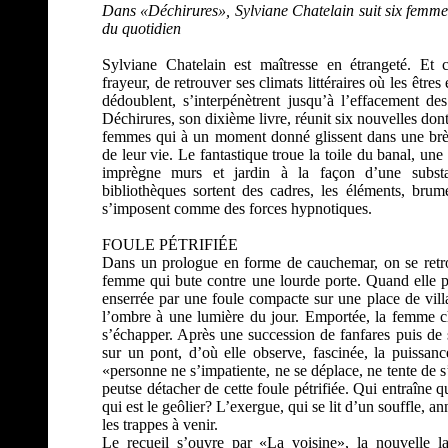
Dans «Déchirures», Sylviane Chatelain suit six femmes
du quotidien
Sylviane Chatelain est maîtresse en étrangeté. Et c’
frayeur, de retrouver ses climats littéraires où les êtres 
dédoublent, s’interpénètrent jusqu’à l’effacement des 
Déchirures, son dixième livre, réunit six nouvelles dont
femmes qui à un moment donné glissent dans une brè
de leur vie. Le fantastique troue la toile du banal, u
imprègne murs et jardin à la façon d’une substa
bibliothèques sortent des cadres, les éléments, brume
s’imposent comme des forces hypnotiques.
FOULE PÉTRIFIÉE
Dans un prologue en forme de cauchemar, on se retr
femme qui bute contre une lourde porte. Quand elle par
enserrée par une foule compacte sur une place de vil
l’ombre à une lumière du jour. Emportée, la femme 
s’échapper. Après une succession de fanfares puis de s
sur un pont, d’où elle observe, fascinée, la puissanc
«personne ne s’impatiente, ne se déplace, ne tente de 
peutse détacher de cette foule pétrifiée. Qui entraîne q
qui est le geôlier? L’exergue, qui se lit d’un souffle, 
les trappes à venir.
Le recueil s’ouvre par «La voisine», la nouvelle l