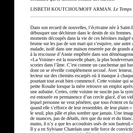
LISBETH KOUTCHOUMOFF ARMAN.
Le Temps
Dans son recueil de nouvelles, l’écrivaine née à Saint-I
débusquer une déchirure dans le destin de six femmes. 
moments découpés dans la vie de ces héroïnes malgré 
brume sur les pas de son mari qui s’esquive, une autre 
malade, isolé dans une maison enserrée par de grands 
à la rescousse d’Annie empêtrée dans son déménageme
«La Voisine» est la nouvelle phare, la plus bouleversant
scories dans l’âme. C’est comme un cauchemar qui hant
dont on se réveille complètement secoué. Avec lenteur, 
lecteur sur des chemins escarpés où il manque à chaque 
pourtant tout avait bien commencé. Cette voisine qui s
petite Rosalie lorsque la mère retrouve un emploi apr
une aubaine. Certes, cette voisine ne suscite pas la sym
est entourée en permanence d’un cercle glacé, d’un vid
lequel personne ne veut pénétrer, que tous évitent en 
quand elle s’efforce de leur ressembler, de leur plaire.»
le seuil, plus pâle et plus sombre que jamais. Une imag
de nuances, pas de détails, rien que du noir et du blan
mains, il n’y a que les accoudoirs usés de son fauteuil.
Il y a en Sylviane Chatelain une telle force de convictio