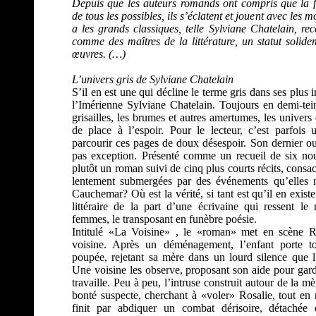
Depuis que les auteurs romands ont compris que la fi
de tous les possibles, ils s’éclatent et jouent avec les mo
a les grands classiques, telle Sylviane Chatelain, r
comme des maîtres de la littérature, un statut solidem
œuvres. (…)
L’univers gris de Sylviane Chatelain
S’il en est une qui décline le terme gris dans ses plus 
l’Imérienne Sylviane Chatelain. Toujours en demi-tei
grisailles, les brumes et autres amertumes, les univers 
de place à l’espoir. Pour le lecteur, c’est parfois
parcourir ces pages de doux désespoir. Son dernier ou
pas exception. Présenté comme un recueil de six no
plutôt un roman suivi de cinq plus courts récits, cons
lentement submergées par des événements qu’elles n
Cauchemar? Où est la vérité, si tant est qu’il en exis
littéraire de la part d’une écrivaine qui ressent l
femmes, le transposant en funèbre poésie.
Intitulé «La Voisine» , le «roman» met en scène 
voisine. Après un déménagement, l’enfant porte t
poupée, rejetant sa mère dans un lourd silence que 
Une voisine les observe, proposant son aide pour gard
travaille. Peu à peu, l’intruse construit autour de la m
bonté suspecte, cherchant à «voler» Rosalie, tout en
finit par abdiquer un combat dérisoire, détachée