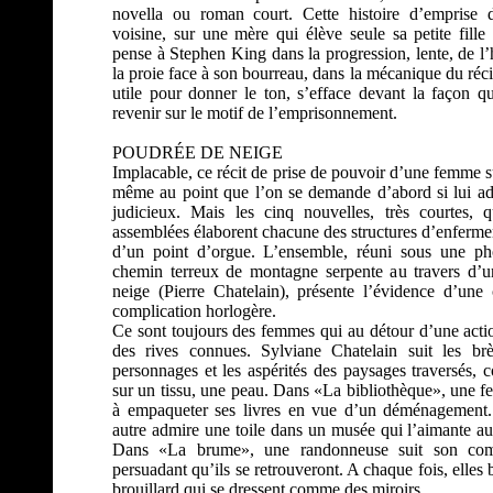
novella ou roman court. Cette histoire d’emprise d
voisine, sur une mère qui élève seule sa petite fille 
pense à Stephen King dans la progression, lente, de l’
la proie face à son bourreau, dans la mécanique du réc
utile pour donner le ton, s’efface devant la façon q
revenir sur le motif de l’emprisonnement.
POUDRÉE DE NEIGE
Implacable, ce récit de prise de pouvoir d’une femme sur
même au point que l’on se demande d’abord si lui adj
judicieux. Mais les cinq nouvelles, très courtes, 
assemblées élaborent chacune des structures d’enfermem
d’un point d’orgue. L’ensemble, réuni sous une p
chemin terreux de montagne serpente au travers d’u
neige (Pierre Chatelain), présente l’évidence d’une
complication horlogère.
Ce sont toujours des femmes qui au détour d’une acti
des rives connues. Sylviane Chatelain suit les br
personnages et les aspérités des paysages traversés
sur un tissu, une peau. Dans «La bibliothèque», une 
à empaqueter ses livres en vue d’un déménagement
autre admire une toile dans un musée qui l’aimante au 
Dans «La brume», une randonneuse suit son com
persuadant qu’ils se retrouveront. A chaque fois, elles 
brouillard qui se dressent comme des miroirs.