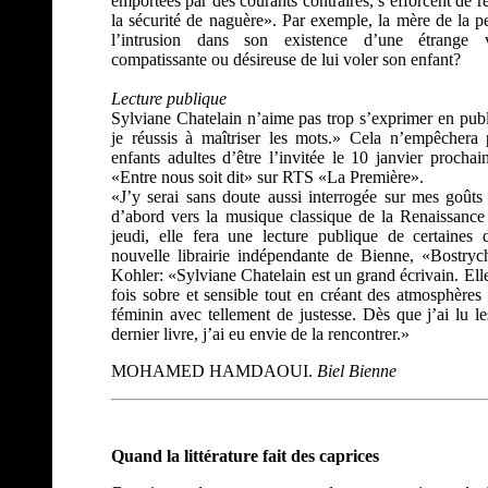
emportées par des courants contraires, s’efforcent de r
la sécurité de naguère». Par exemple, la mère de la p
l’intrusion dans son existence d’une étrange voi
compatissante ou désireuse de lui voler son enfant?
Lecture publique
Sylviane Chatelain n’aime pas trop s’exprimer en publi
je réussis à maîtriser les mots.» Cela n’empêchera
enfants adultes d’être l’invitée le 10 janvier prochai
«Entre nous soit dit» sur RTS «La Première».
«J’y serai sans doute aussi interrogée sur mes goût
d’abord vers la musique classique de la Renaissance
jeudi, elle fera une lecture publique de certaines
nouvelle librairie indépendante de Bienne, «Bostryc
Kohler: «Sylviane Chatelain est un grand écrivain. Ell
fois sobre et sensible tout en créant des atmosphères 
féminin avec tellement de justesse. Dès que j’ai lu l
dernier livre, j’ai eu envie de la rencontrer.»
MOHAMED HAMDAOUI.
Biel Bienne
Quand la littérature fait des caprices