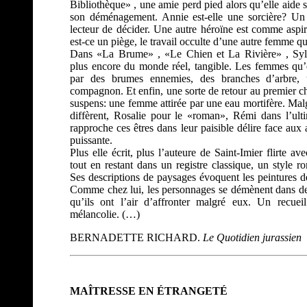
Bibliothèque» , une amie perd pied alors qu’elle aide 
son déménagement. Annie est-elle une sorcière? U
lecteur de décider. Une autre héroïne est comme aspi
est-ce un piège, le travail occulte d’une autre femme qu
Dans «La Brume» , «Le Chien et La Rivière» , Sylv
plus encore du monde réel, tangible. Les femmes qu’e
par des brumes ennemies, des branches d’arbre,
compagnon. Et enfin, une sorte de retour au premier ch
suspens: une femme attirée par une eau mortifère. Mal
diffèrent, Rosalie pour le «roman», Rémi dans l’ult
rapproche ces êtres dans leur paisible délire face aux a
puissante.
Plus elle écrit, plus l’auteure de Saint-Imier flirte avec
tout en restant dans un registre classique, un style r
Ses descriptions de paysages évoquent les peintures 
Comme chez lui, les personnages se démènent dans d
qu’ils ont l’air d’affronter malgré eux. Un recuei
mélancolie. (…)
BERNADETTE RICHARD.
Le Quotidien jurassien
MAÎTRESSE EN ÉTRANGETÉ