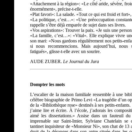
«Attachement à la région»: «Le côté aride, sévère, froi
énormément», précise-t-elle.
«Plat favori»: La salade. «Tout ce qui est froid et fort»
«La politique, c’est…»: «Une préoccupation constante
rappelle s’être déjà emparée de sujet dans ses livres.
«Vos aspirations»: Trouver la paix. «Je suis une perso
«La famille, c’est…»: «Vital». Elle explique vivre u
son mari: «Nous gardons régulièrement nos petits-enf
si nous recommencions. Mais aujourd’hui, nous 
fatigués», glisse-t-elle avec un sourire.
AUDE ZUBER.
Le Journal du Jura
Dompter les mots
L’escalier de la maison familiale ressemble à une bibl
célèbre biographie de Primo Levi «La tragédie d’un opt
de la «Bibliothèque rose» destinés à ses petits-enfants.
j’aime lire et écrire. À l’école, j’adorais les composit
aimé les dissertations.» Assise dans un fauteuil d
imprenable sur Saint-Imier, Sylviane Chatelain se 
tantinet inquisiteur de «Monsieur Ni», son chat de 13 a
droit de la déranger dans son antre située dans les 